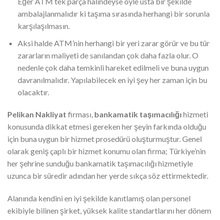
Eğer ATM tek parça halindeyse öyle usta bir şekilde
ambalajlanmalıdır ki taşıma sırasında herhangi bir sorunla
karşılaşılmasın.
Aksi halde ATM’nin herhangi bir yeri zarar görür ve bu tür
zararların maliyeti de sanılandan çok daha fazla olur. O
nedenle çok daha temkinli hareket edilmeli ve buna uygun
davranılmalıdır. Yapılabilecek en iyi şey her zaman için bu
olacaktır.
Pelikan Nakliyat
firması,
bankamatik taşımacılığı
hizmeti
konusunda dikkat etmesi gereken her şeyin farkında olduğu
için buna uygun bir hizmet prosedürü oluşturmuştur. Genel
olarak geniş çaplı bir hizmet konumu olan firma; Türkiye’nin
her şehrine sunduğu bankamatik taşımacılığı hizmetiyle
uzunca bir süredir adından her yerde sıkça söz ettirmektedir.
Alanında kendini en iyi şekilde kanıtlamış olan personel
ekibiyle bilinen şirket, yüksek kalite standartlarını her dönem